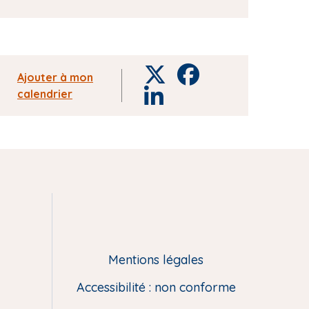
a
l
i
s
T
F
é
Ajouter à mon
w
a
e
calendrier
L
i
c
i
t
e
n
t
b
k
e
o
e
r
o
d
k
i
n
Mentions légales
Accessibilité : non conforme