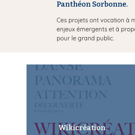
Panthéon Sorbonne.
i
p
Ces projets ont vocation à m
a
l
enjeux émergents et à prop
pour le grand public.
Wikicréation