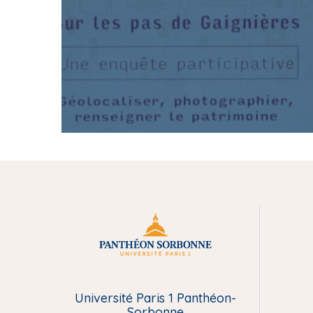
M
e
Université Paris 1 Panthéon-
n
Sorbonne