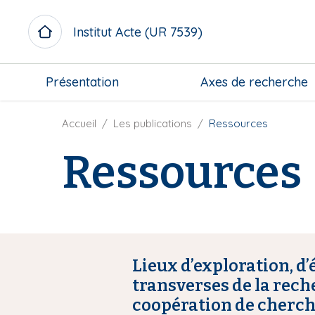
A
l
Institut Acte (UR 7539)
l
e
M
r
Présentation
Axes de recherche
i
a
c
u
r
F
Accueil
Les publications
Ressources
c
o
i
o
Ressources
m
l
n
e
d
t
n
'
e
u
A
n
b
r
u
l
i
p
o
a
r
Lieux d’exploration, 
c
n
i
transverses de la recher
k
e
n
coopération de chercheu
c