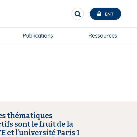
ENT
R
e
c
h
Publications
Ressources
e
r
c
h
e
r
des thématiques
ifs sont le fruit de la
 et l’université Paris 1