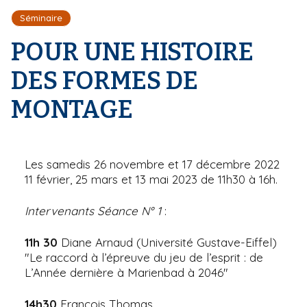
r
d
i
Séminaire
e
'
p
A
POUR UNE HISTOIRE
a
r
l
i
DES FORMES DE
a
n
MONTAGE
e
Les samedis 26 novembre et 17 décembre 2022
11 février, 25 mars et 13 mai 2023 de 11h30 à 16h.
Intervenants Séance N° 1
:
11h 30
Diane Arnaud (Université Gustave-Eiffel)
"Le raccord à l’épreuve du jeu de l’esprit : de
L’Année dernière à Marienbad à 2046"
14h30
François Thomas