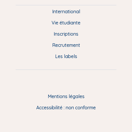
i
e
International
d
Vie étudiante
d
Inscriptions
e
Recrutement
p
Les labels
a
g
e
F
Mentions légales
R
Accessibilité : non conforme