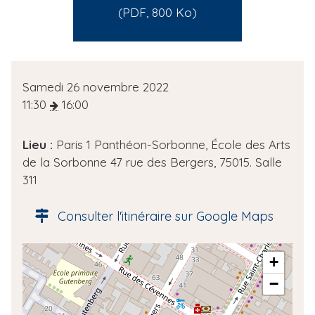
(PDF, 800 Ko)
D
Samedi 26 novembre 2022
a
11:30
16:00
t
e
Lieu :
Paris 1 Panthéon-Sorbonne, École des Arts
d
de la Sorbonne 47 rue des Bergers, 75015. Salle
e
311
l
'
Consulter l'itinéraire sur Google Maps
é
v
A
+
è
d
n
−
r
e
e