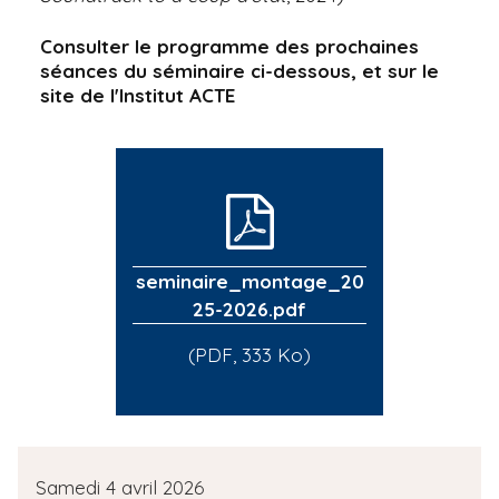
Consulter le programme des prochaines
séances du séminaire ci-dessous, et sur le
site de l'Institut ACTE
seminaire_montage_20
25-2026.pdf
(PDF, 333 Ko)
D
Samedi 4 avril 2026