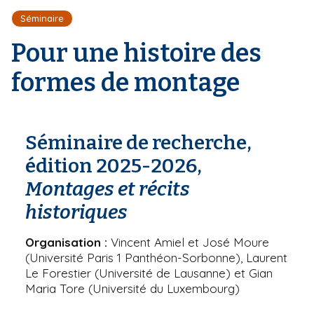
r
d
i
Séminaire
e
'
p
A
Pour une histoire des
a
r
l
i
formes de montage
a
n
e
Séminaire de recherche,
édition 2025-2026,
Montages et récits
historiques
Organisation :
Vincent Amiel et José Moure
(Université Paris 1 Panthéon-Sorbonne), Laurent
Le Forestier (Université de Lausanne) et Gian
Maria Tore (Université du Luxembourg)