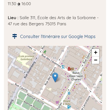
a
11:30
16:00
t
e
Lieu :
Salle 311, École des Arts de la Sorbonne -
d
47 rue des Bergers 75015 Paris
e
l
Consulter l'itinéraire sur Google Maps
'
é
A
+
v
d
è
−
r
n
e
e
s
m
s
e
e
n
g
t
é
o
l