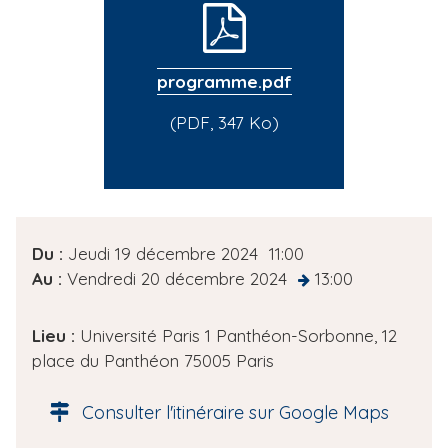
programme.pdf
(PDF, 347 Ko)
D
Du :
Jeudi 19 décembre 2024
11:00
a
Au :
Vendredi 20 décembre 2024
13:00
at
t
e
Lieu :
Université Paris 1 Panthéon-Sorbonne, 12
d
place du Panthéon 75005 Paris
e
l
Consulter l'itinéraire sur Google Maps
'