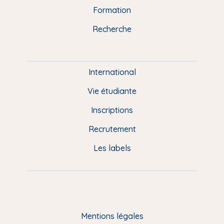
n
o
y
e
I
r
Formation
k
n
a
u
Recherche
m
P
i
e
International
d
Vie étudiante
d
Inscriptions
e
Recrutement
p
Les labels
a
g
e
F
Mentions légales
R