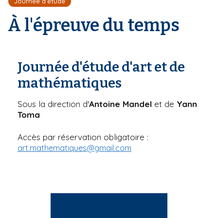
Journée d'étude
r
d
i
e
'
À l'épreuve du temps
p
A
a
r
l
i
a
n
Journée d'étude d'art et de
e
mathématiques
Sous la direction d'
Antoine Mandel
et de
Yann
Toma
Accès par réservation obligatoire :
art.mathematiques@gmail.com