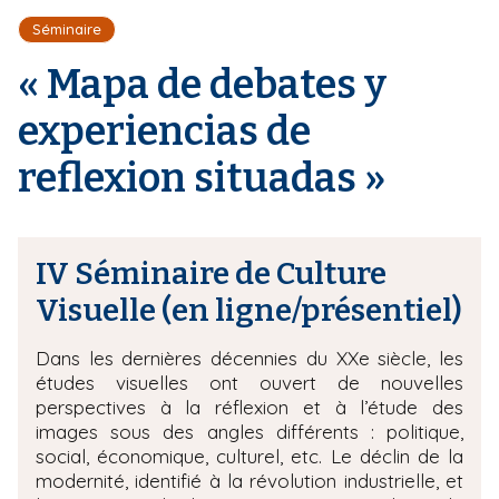
r
d
i
Séminaire
e
'
p
A
« Mapa de debates y
a
r
l
i
experiencias de
a
n
reflexion situadas »
e
IV Séminaire de Culture
Visuelle (en ligne/présentiel)
Dans les dernières décennies du XXe siècle, les
études visuelles ont ouvert de nouvelles
perspectives à la réflexion et à l’étude des
images sous des angles différents : politique,
social, économique, culturel, etc. Le déclin de la
modernité, identifié à la révolution industrielle, et