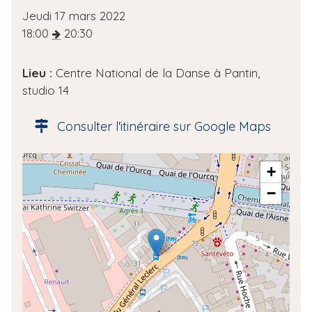
D
Jeudi 17 mars 2022
a
18:00
20:30
t
e
Lieu :
Centre National de la Danse à Pantin,
d
studio 14
e
l
Consulter l'itinéraire sur Google Maps
'
é
A
+
v
d
è
−
r
n
e
e
s
m
s
e
e
n
g
t
é
o