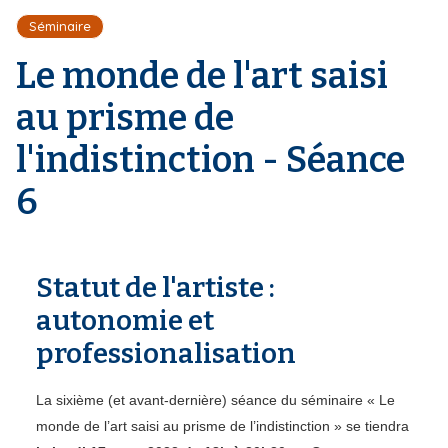
r
d
i
Séminaire
e
'
p
A
Le monde de l'art saisi
a
r
l
i
au prisme de
a
n
l'indistinction - Séance
e
6
Statut de l'artiste :
autonomie et
professionalisation
La sixième (et avant-dernière) séance du séminaire « Le
monde de l’art saisi au prisme de l’indistinction » se tiendra