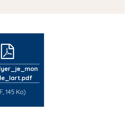
flyer_je_mon
e_lart.pdf
F, 145 Ko)