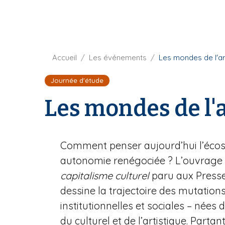
t
i
u
p
r
a
e
l
F
Accueil
Les événements
Les mondes de l'art
i
Journée d'étude
l
d
Les mondes de l'a
'
A
r
i
Comment penser aujourd’hui l’écos
a
autonomie renégociée ? L’ouvrage c
n
capitalisme culturel
paru aux Presse
e
dessine la trajectoire des mutatio
institutionnelles et sociales – nées d
du culturel et de l’artistique. Part