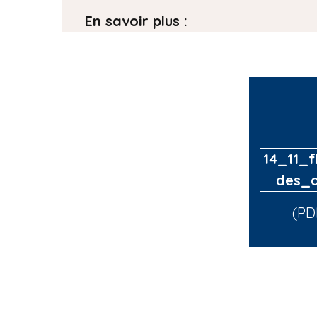
En savoir plus :
14_11_
des_d
(PD