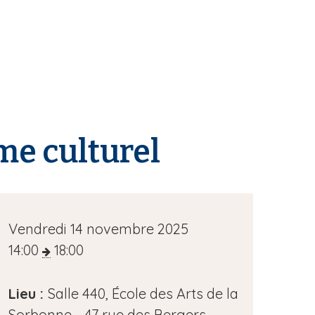
sme culturel
D
Vendredi 14 novembre 2025
a
14:00
18:00
t
e
Lieu :
Salle 440, École des Arts de la
d
Sorbonne - 47 rue des Bergers