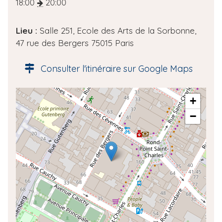
a
18:00
20:00
t
e
Lieu :
Salle 251, Ecole des Arts de la Sorbonne,
d
47 rue des Bergers 75015 Paris
e
l
Consulter l'itinéraire sur Google Maps
'
é
A
+
v
d
è
−
r
n
e
e
s
m
s
e
e
n
g
t
é
o
l