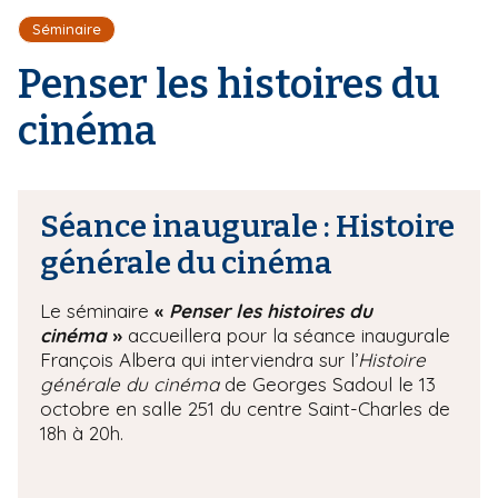
r
d
i
Séminaire
e
'
p
A
Penser les histoires du
a
r
l
i
cinéma
a
n
e
Séance inaugurale : Histoire
générale du cinéma
Le séminaire
«
Penser les histoires du
cinéma
»
accueillera pour la séance inaugurale
François Albera qui interviendra sur l’
Histoire
générale du cinéma
de Georges Sadoul le 13
octobre en salle 251 du centre Saint-Charles de
18h à 20h.