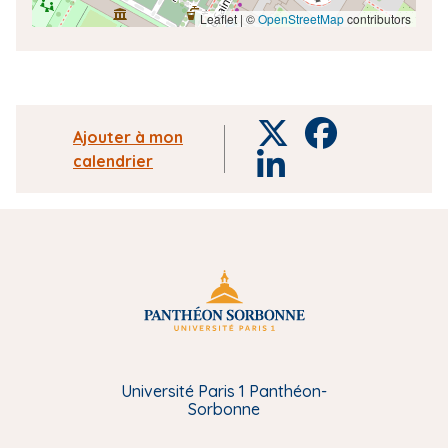
o
Leaflet | ©
OpenStreetMap
contributors
c
a
l
i
s
T
F
Ajouter à mon
é
w
a
calendrier
L
e
i
c
i
t
e
n
t
b
k
e
o
e
r
o
d
k
i
n
Université Paris 1 Panthéon-
Sorbonne