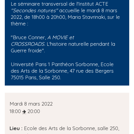
Le séminaire transversal de l'Institut ACTE
i
"Secondes natures"
accueille le mardi 8 mars
p
2022, de 18h00 à 20h00, Maria Stavrinaki, sur le
a
thème :
l
"Bruce Conner,
A MOVIE et
CROSSROADS.
L'histoire naturelle pendant la
Guerre froide".
Université Paris 1 Panthéon Sorbonne, Ecole
des Arts de la Sorbonne, 47 rue des Bergers
75015 Paris, Salle 250.
D
Mardi 8 mars 2022
a
18:00
20:00
t
e
Lieu :
Ecole des Arts de la Sorbonne, salle 250,
d