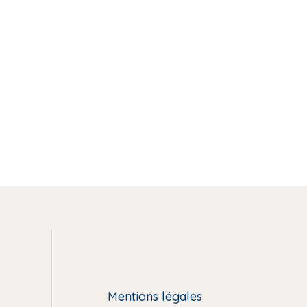
k
i
n
Mentions légales