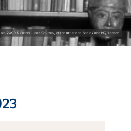
iple, 2000 © Sarah Lucas. Courtesy of the artist and Sadie Coles HQ, London
023