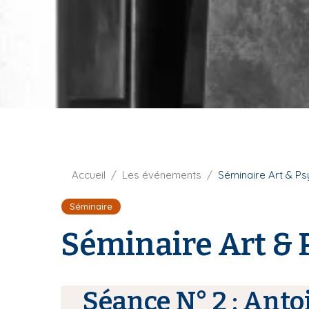
t
i
u
p
r
a
e
l
F
Accueil
Les événements
Séminaire Art & P
i
Séminaire
l
d
Séminaire Art &
'
A
r
i
Séance N° 2 : Anto
a