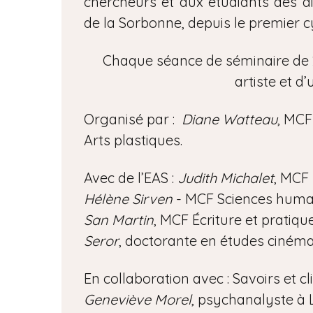
chercheurs et aux étudiants des d
de la Sorbonne, depuis le premier c
Chaque séance de séminaire de 2
artiste et d
Organisé par :
Diane Watteau
, MCF
Arts plastiques.
Avec de l’EAS :
Judith Michalet
, MCF 
Hélène Sirven
- MCF Sciences humaine
San Martin
, MCF Écriture et pratiq
Seror
, doctorante en études cinéma
En collaboration avec : Savoirs et 
Geneviève Morel
, psychanalyste à 