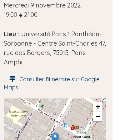
D
Mercredi 9 novembre 2022
a
19:00
21:00
t
e
Lieu :
Université Paris 1 Panthéon-
d
Sorbonne - Centre Saint-Charles 47,
e
rue des Bergers, 75015, Paris -
l
Amphi.
'
Consulter l'itinéraire sur Google
é
Maps
v
è
A
+
n
d
−
e
r
e
m
s
e
s