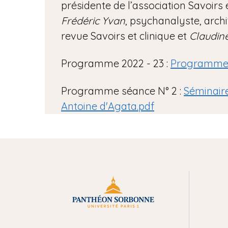
présidente de l’association Savoirs 
Frédéric Yvan
, psychanalyste, archi
revue Savoirs et clinique et
Claudin
Programme 2022 - 23 :
Programme A
Programme séance N° 2 :
Séminair
Antoine d'Agata.pdf
M
e