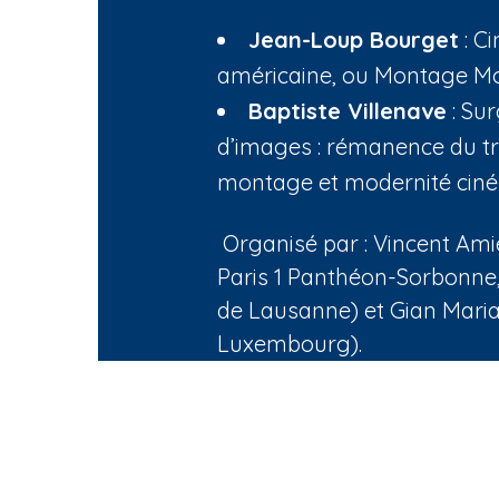
n
Jean-Loup Bourget
: C
e
américaine, ou Montage M
Baptiste Villenave
: Su
d’images : rémanence du tr
montage et modernité cin
Organisé par : Vincent Ami
Paris 1 Panthéon-Sorbonne, 
de Lausanne) et Gian Maria
Luxembourg).