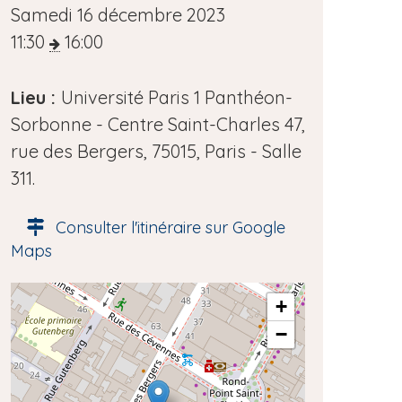
D
Samedi 16 décembre 2023
a
11:30
16:00
t
e
Lieu :
Université Paris 1 Panthéon-
d
Sorbonne - Centre Saint-Charles 47,
e
rue des Bergers, 75015, Paris - Salle
l
311.
'
Consulter l'itinéraire sur Google
é
Maps
v
è
A
+
n
d
−
e
r
e
m
s
e
s