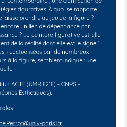
re contemporaine ; une clarification de
gies figuratives. À quoi se rapporte
e laisse prendre au jeu de la figure ?
l encore un lien de dépendance par
ssance ? La peinture figurative est-elle
 de la réalité dont elle est le signe ?
res, réactualisées par de nombreux
rs à la figure, semblent indiquer une
uelle.
stitut ACTE (UMR 8218) – CNRS –
héories Esthétiques).
urales
ne.Perrot@univ-paris1.fr