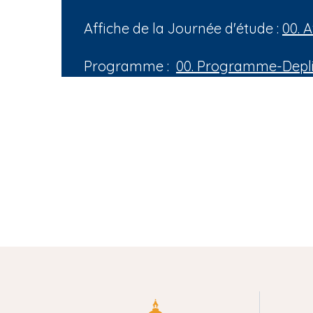
Affiche de la Journée d'étude :
00. A
Programme :
00. Programme-Depli