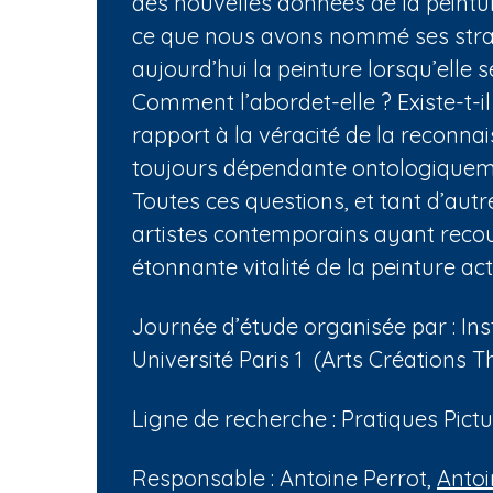
des nouvelles données de la peintu
n
ce que nous avons nommé ses straté
e
aujourd’hui la peinture lorsqu’elle s
Comment l’abordet-elle ? Existe-t-i
rapport à la véracité de la reconnai
toujours dépendante ontologiquement
Toutes ces questions, et tant d’aut
artistes contemporains ayant recou
étonnante vitalité de la peinture act
Journée d’étude organisée par : In
Université Paris 1 (Arts Créations T
Ligne de recherche : Pratiques Pict
Responsable : Antoine Perrot,
Antoi