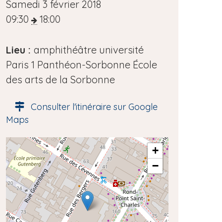
D
Samedi 3 février 2018
a
09:30
18:00
t
e
Lieu :
amphithéâtre université
d
Paris 1 Panthéon-Sorbonne École
e
des arts de la Sorbonne
l
Consulter l'itinéraire sur Google
'
Maps
é
v
A
+
è
d
−
n
r
e
e
s
m
s
e
e