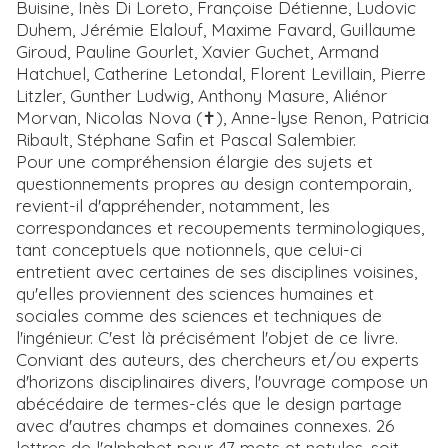
Buisine, Inès Di Loreto, Françoise Détienne, Ludovic
Duhem, Jérémie Elalouf, Maxime Favard, Guillaume
Giroud, Pauline Gourlet, Xavier Guchet, Armand
Hatchuel, Catherine Letondal, Florent Levillain, Pierre
Litzler, Gunther Ludwig, Anthony Masure, Aliénor
Morvan, Nicolas Nova (✝), Anne-lyse Renon, Patricia
Ribault, Stéphane Safin et Pascal Salembier.
Pour une compréhension élargie des sujets et
questionnements propres au design contemporain,
revient-il d'appréhender, notamment, les
correspondances et recoupements terminologiques,
tant conceptuels que notionnels, que celui-ci
entretient avec certaines de ses disciplines voisines,
qu'elles proviennent des sciences humaines et
sociales comme des sciences et techniques de
l'ingénieur. C'est là précisément l'objet de ce livre.
Conviant des auteurs, des chercheurs et/ou experts
d'horizons disciplinaires divers, l'ouvrage compose un
abécédaire de termes-clés que le design partage
avec d'autres champs et domaines connexes. 26
lettres de l'alphabet pour 47 mots et notules, soit