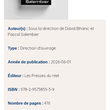
i
p
a
l
Sous la direction de David Bihanic et
Auteur(s) :
Pascal Salembier
Direction d'ouvrage
Type :
2026-06-01
Année de publication :
Les Presses du réel
Éditeur :
978-2-9573855-3-9
ISBN :
476
Nombre de pages :