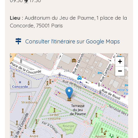
a
09:30
17:30
t
e
Lieu :
Auditorium du Jeu de Paume, 1 place de la
d
Concorde, 75001 Paris
e
l
Consulter l'itinéraire sur Google Maps
'
é
A
+
v
d
è
−
r
n
e
e
s
m
s
e
e
n
g
t
é
o
l