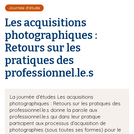
r
d
i
Journée d'étude
e
'
p
A
Les acquisitions
a
r
l
i
photographiques :
a
n
Retours sur les
e
pratiques des
professionnel.le.s
La journée d’études Les acquisitions
photographiques : Retours sur les pratiques des
professionnel.le.s donne la parole aux
professionnel.le.s qui dans leur pratique
participent aux processus d’acquisition de
photographies (sous toutes ses formes) pour le