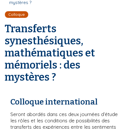
r
mystères ?
d
i
e
'
p
Colloque
A
a
r
Transferts
l
i
a
synesthésiques,
n
e
mathématiques et
mémoriels : des
mystères ?
Colloque international
Seront abordés dans ces deux journées d’étude
les rôles et les conditions de possibilités des
transferts des expériences entre les sentiments