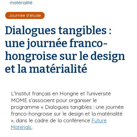
r
matérialité
d
i
e
'
p
Journée d'étude
A
a
r
Dialogues tangibles :
l
i
a
une journée franco-
n
e
hongroise sur le design
et la matérialité
L’Institut français en Hongrie et l’université
MOME s’associent pour organiser le
programme « Dialogues tangibles : une journée
franco-hongroise sur le design et la matérialité
», dans le cadre de la conférence
Future
.
Materials