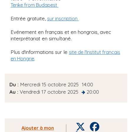
Terike from Budapest
Entrée gratuite,
sur inscription
Evénement en français et en hongrois, avec
interprétariat en simultané.
Plus d'informations sur le
site de l'Institut français
.
en Hongrie
D
Du :
Mercredi 15 octobre 2025
14:00
a
Au :
Vendredi 17 octobre 2025
20:00
at
t
e
d
e
T
F
Ajouter à mon
l