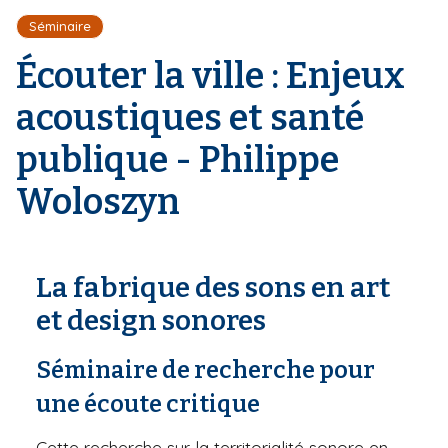
r
d
i
Séminaire
e
'
p
A
Écouter la ville : Enjeux
a
r
l
i
acoustiques et santé
a
n
publique - Philippe
e
Woloszyn
La fabrique des sons en art
et design sonores
Séminaire de recherche pour
une écoute critique
Cette recherche sur la territorialité sonore en