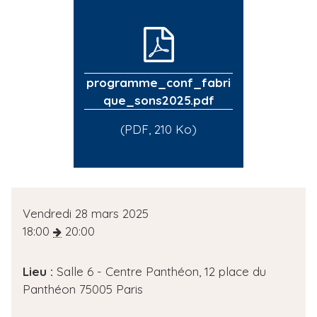
programme_conf_fabri
que_sons2025.pdf
(PDF, 210 Ko)
D
Vendredi 28 mars 2025
a
18:00
20:00
t
e
Lieu :
Salle 6 - Centre Panthéon, 12 place du
d
Panthéon 75005 Paris
e