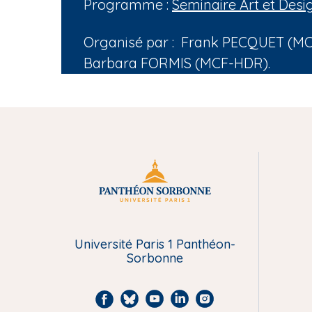
Programme :
Seminaire Art et Desi
Organisé par : Frank PECQUET (MC
Barbara FORMIS (MCF-HDR).
M
e
Université Paris 1 Panthéon-
n
Sorbonne
u
F
B
Y
L
I