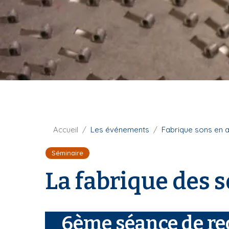
t
i
u
p
r
a
e
l
F
Accueil
Les événements
Fabrique sons en a
i
Séminaire
l
d
La fabrique des s
'
A
r
i
6ème séance de re
a