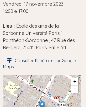
D
Vendredi 17 novembre 2023
a
16:00
17:00
t
e
Lieu :
École des arts de la
d
Sorbonne Université Paris 1
e
Panthéon-Sorbonne , 47 Rue des
l
Bergers, 75015 Paris. Salle 311.
'
Consulter l'itinéraire sur Google
é
Maps
v
è
A
+
n
d
−
e
r
e
m
s
e
s